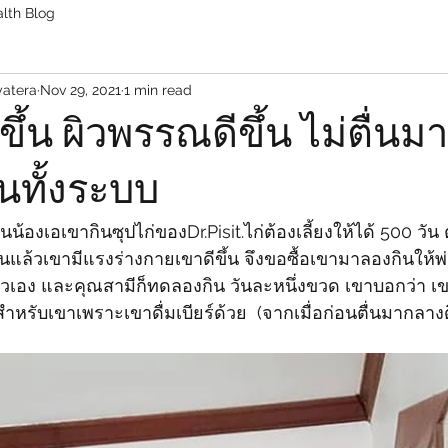
lth Blog
yatera
Nov 29, 2021
1 min read
ึ้น ผิวพรรณดีขึ้น ไม่ตื่น
ึ้นทั้งระบบ
็นน้องเอเขากินซุปไก่ของ​Dr.Pisit.ไก่ต้องเลี้ยงให้ได้​ 500 วัน
แล้วเขามีแรงร่างกายเขาดีขึ้น​ จึงขอซื้อเขามาลองกิน​ให้พ่อ
ส่วนตัวเอง​ และคุณสามี​ก็ทดลองกิน​ วันละ​หนึ่งขวด​ เขาบอกว่า​ 
่นสำหรับเขา​เพราะเขาดื่มเบียร์ด้วย  (จากเมื่อก่อนตื่นมากลาง