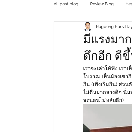
All post blog
Review Blog
Hea
Rugpong Purivitta
มีแรงมากข
ดึกอีก ดีข
เราจะเล่าให้ฟัง​ เราเห
โบราณ​ เห็นน้องเขากิน
กิน ​(เพิ่งเริ่มกิน)​ 
ไ​ม่ตื่นมากลางดึก​ นั
จะนอนไม่หลับอีก)