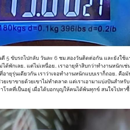
ตื่นตี 5 ขับรถไปกลับ​ วันละ 6 ชม.​สองวันติดต่อกัน​ และยังใช
ได้พักเลย.. แต่ไม่เหนื่อย.. เราอายุ​ห้าสิบกว่า​ทำงานหนักเช่น
ที่อายุรุ่นเดียวกัน เราว่าเจอทำงานหนักแบบเราก็ถอย.. คือมัน.
ช่วยเขาขายด้วยเขาไม่ทำตลาด​ แต่เราเอามาแบ่งปันสำหรับ
าโรคที่เป็นอยู่​ เผื่อได้บอกบุญให้คนได้พ้นทุกข์​ สนใจไปหาซื