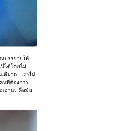
้แรงบรรยาย​ให้
นี้​ได้โดยไม่
.ดีมาก​   เราไม่
คนที่ต้องการ
้อเอานะ​ คือมัน