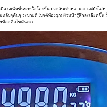
่ามีแรงเพิ่มขึ้น​หายใจโล่งขึ้น​ ปวดส้นเท้าทุเลาลง​  แต่ยังไม
ม่หลับๆ​ตื่นๆ ระบายดี (ปกติท้องผูก)​ ผิวหน้ารู้สึกละเอียดขึ้น​
ที่ลดคือ​ไขมันเลว