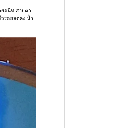
่หายสนิท​ สายตา
 ริ้วรอยลดลง​ น้ำ