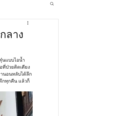
มากลาง
​ ตุ๋นแบบไอน้ำ
ที่ป่วยติดเตียง
เขานอนหลับได้ลึก​
ดึกทุกคืน แล้วก็