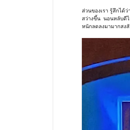
ส่วนของเรา​ รู้สึกได้ว
สว่างขึ้น​  นอนหลับดีไ
หนักลดลงมามาก​สงสัย