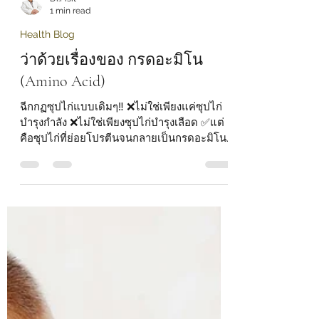
Dr.Pisit
1 min read
Health Blog
ว่าด้วยเรื่องของ กรดอะมิโน
(Amino Acid)
ฉีกกฏซุปไก่แบบเดิมๆ‼️ ❌️ไม่ใช่เพียงแค่ซุปไก่
บำรุงกำลัง ❌️ไม่ใช่เพียงซุปไก่บำรุงเลือด ✅️แต่
คือซุปไก่ที่ย่อยโปรตีนจนกลายเป็นกรดอะมิโน...