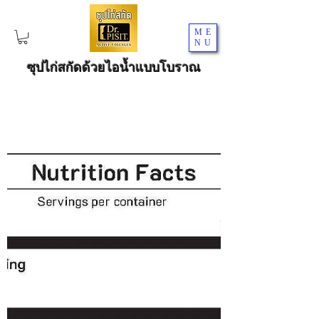
ME
NU
ซุปไก่สกัดด้วยไอน้ำแบบโบราณ