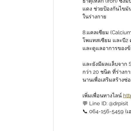
ธาตุเหล็ก (Iron) ซึ
แดง ช่วยป้องกันไขมั
ในร่างกาย
8.แคลเซียม (Calcium
โพแทสเซียม และบี2
และดูแลอาการของข้อเ
และยังมีผลแล็บจาก SGS
กว่า 20 ชนิด ที่ร่าง
นานเพื่อเสริมสร้างซ
เพิ่มเพื่อนทางไลน์ 
ht
💬 Line ID: @drpisit
📞 064-156-5459 (เอ